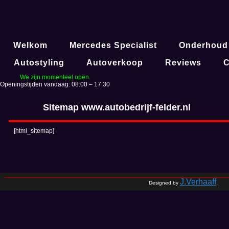
Welkom
Mercedes Specialist
Onderhoud
Autostyling
Autoverkoop
Reviews
C
We zijn momenteel open.
Openingstijden vandaag: 08:00 – 17:30
Sitemap www.autobedrijf-felder.nl
[html_sitemap]
J.Verhaaff
Designed by
.