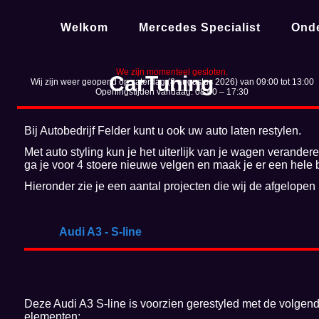
Welkom
Mercedes Specialist
Ond
We zijn momenteel gesloten.
CarTuning
Wij zijn weer geopend op zaterdag (8 augustus 2026) van 09:00 tot 13:00
Openingstijden vandaag: 08:00 – 17:30
Bij Autobedrijf Felder kunt u ook uw auto laten restylen.
Met auto styling kun je het uiterlijk van je wagen verander
ga je voor 4 stoere nieuwe velgen en maak je er een hele
Hieronder zie je een aantal projecten die wij de afgelop
Audi A3 - S-line
Deze Audi A3 S-line is voorzien gerestyled met de volgen
elementen: