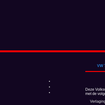
VW T
Deze Volksw
met de vol
Verlagin