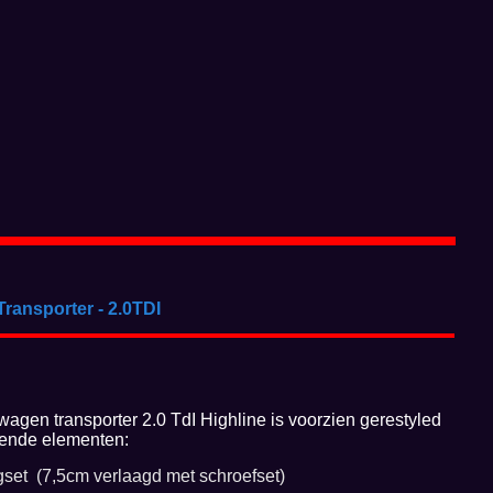
ransporter - 2.0TDI
agen transporter 2.0 TdI Highline is voorzien gerestyled
gende elementen:
gset (7,5cm verlaagd met schroefset)