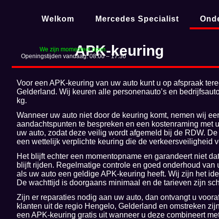
Welkom
Mercedes Specialist
Ond
APK-keuring
We zijn momenteel open.
Openingstijden vandaag: 08:00 – 17:30
Voor een APK-keuring van uw auto kunt u op afspraak terech
Gelderland. Wij keuren alle personenauto’s en bedrijfsaut
kg.
Wanneer uw auto niet door de keuring komt, nemen wij eer
aandachtspunten te bespreken en een kostenraming met u 
uw auto, zodat deze veilig wordt afgemeld bij de RDW. D
een wettelijk verplichte keuring die de verkeersveiligheid 
Het blijft echter een momentopname en garandeert niet dat
blijft rijden. Regelmatige controle en goed onderhoud van 
als uw auto een geldige APK-keuring heeft. Wij zijn het id
De wachttijd is doorgaans minimaal en de tarieven zijn sc
Zijn er reparaties nodig aan uw auto, dan ontvangt u vooraf
klanten uit de regio Hengelo, Gelderland en omstreken zi
een APK-keuring gratis uit wanneer u deze combineert me