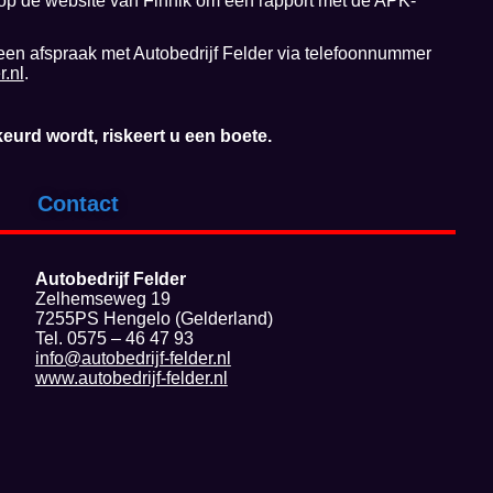
op de website van Finnik om een rapport met de APK-
een afspraak met Autobedrijf Felder via telefoonnummer
r.nl
.
eurd wordt, riskeert u een boete.
Contact
Autobedrijf Felder
Zelhemseweg 19
7255PS Hengelo (Gelderland)
Tel. 0575 – 46 47 93
info@autobedrijf-felder.nl
www.autobedrijf-felder.nl