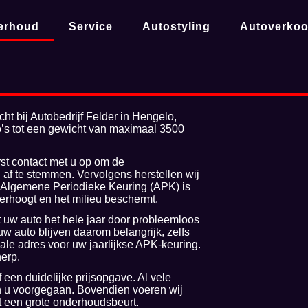
erhoud
Service
Autostyling
Autoverko
t bij Autobedrijf Felder in Hengelo,
o’s tot een gewicht van maximaal 3500
st contact met u op om de
af te stemmen. Vervolgens herstellen wij
e Algemene Periodieke Keuring (APK) is
verhoogt en het milieu beschermt.
 uw auto het hele jaar door probleemloos
uw auto blijven daarom belangrijk, zelfs
eale adres voor uw jaarlijkse APK-keuring.
herp.
 een duidelijke prijsopgave. Al vele
jn u voorgegaan. Bovendien voeren wij
t een grote onderhoudsbeurt.